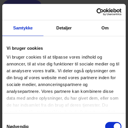
LÆS MERE
Samtykke
Detaljer
Om
Vi bruger cookies
Vi bruger cookies til at tilpasse vores indhold og
annoncer, til at vise dig funktioner til sociale medier og til
at analysere vores trafik. Vi deler også oplysninger om
din brug af vores website med vores partnere inden for
sociale medier, annonceringspartnere og
analysepartnere. Vores partnere kan kombinere disse
data med andre oplysninger, du har givet dem, eller som
de har indsamlet fra din brug af deres tjenester. Du
samtykker til vores cookies, hvis du fortsætter med at
anvende vores hjemmeside.
Samtykkevalg
Nødvendig