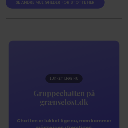
SE ANDRE MULIGHEDER FOR STØTTE HER
LUKKET LIGE NU
Gruppechatten på
grænseløst.dk
Chatten er lukket lige nu, men kommer
måske igen i fremtiden.